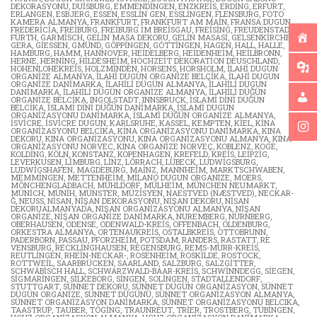
DEKORASYONU
,
DUISBURG
,
EMMENDINGEN
,
ENZKREIS
,
ERDING
,
ERFURT
,
ERLANGEN
,
ESBJERG
,
ESSEN
,
ESSLIN GEN
,
ESSLINGEN
,
FLENSBURG
,
FOTO
KAMERA ALMANYA
,
FRANKFURT
,
FRANKFURT AM MAIN
,
FRANSA DUGUN
,
FREDERICIA
,
FREIBURG
,
FREIBURG IM BREISGAU
,
FREISING
,
FREUDENSTADT
,
FÜRTH
,
GARMISCH
,
GELIN MASA DEKORU
,
GELIN MASASI
,
GELSENKIRCHEN
,
GERA
,
GIESSEN
,
GMÜND
,
GÖPPINGEN
,
GÖTTINGEN
,
HAGEN
,
HALL
,
HALLE
,
HAMBURG
,
HAMM
,
HANNOVER
,
HEIDELBERG
,
HEIDENHEIM
,
HEILBRONN
,
HERNE
,
HERNING
,
HILDESHEIM
,
HOCHZEIT DEKORATION DEUSCHLAND
,
HOHENLOHEKREIS
,
HOLZMINDEN
,
HORSENS
,
HORSHOLM
,
ILAHI DUGUN
ORGANIZE ALMANYA
,
ILAHI DUGUN ORGANIZE BELÇIKA
,
ILAHI DUGUN
ORGANIZE DANIMARKA
,
ILAHILI DÜGÜN ALMANYA
,
ILAHILI DUGUN
DANIMARKA
,
İLAHILI DÜGÜN ORGANIZE ALMANYA
,
ILAHILI DÜĞÜN
ORGANIZE BELCIKA
,
INGOLSTADT
,
INNSBRUCK
,
ISLAMI DINI DÜĞÜN
BELCIKA
,
ISLAMI DINI DÜĞÜN DANIMARKA
,
ISLAMI DUGUN
ORGANIZASYONU DANIMARKA
,
ISLAMI DÜĞÜN ORGANIZE ALMANYA
,
ISVICRE
,
ISVICRE DUGUN
,
KARLSRUHE
,
KASSEL
,
KEMPTEN
,
KIEL
,
KINA
ORGANIZASYONU BELCIKA
,
KINA ORGANIZASYONU DANIMARKA
,
KINA
DEKORU
,
KINA ORGANIZASYONU
,
KINA ORGANIZASYONU ALMANYA
,
KINA
ORGANIZASYONU NORVEC
,
KINA ORGANIZE NORVEÇ
,
KOBLENZ
,
KOGE
,
KOLDING
,
KÖLN
,
KONSTANZ
,
KOPENHAGEN
,
KREFELD
,
KREIS
,
LEIPZIG
,
LEVERKUSEN
,
LIMBURG
,
LINZ
,
LÖRRACH
,
LÜBECK
,
LUDWIGSBURG
,
LUDWIGSHAFEN
,
MAGDEBURG
,
MAINZ
,
MANNHEIM
,
MARKTSCHWABEN
,
MEMMINGEN
,
METTENHEIM
,
MILANO DUGUN ORGANIZE
,
MOERS
,
MÖNCHENGLADBACH
,
MÜHLDORF
,
MÜLHEIM
,
MÜNCHEN NEUMARKT
,
MÜNICH
,
MÜNIH
,
MÜNSTER
,
MÜZISYEN
,
NAESTVED (NÆSTVED)
,
NECKAR-
Ğ
,
NEUSS
,
NISAN
,
NIŞAN DEKORASYONU
,
NIŞAN DEKORU
,
NISAN
DEKORUALMANYADA
,
NIŞAN ORGANIZASYONU ALMANYA
,
NIŞAN
ORGANIZE
,
NIŞAN ORGANIZE DANIMARKA
,
NUREMBERG
,
NÜRNBERG
,
OBERHAUSEN
,
ODENSE
,
ODENWALD-KREIS
,
OFFENBACH
,
OLDENBURG
,
ORKESTRA ALMANYA
,
ORTENAUKREIS
,
OSTALBKREIS
,
OTTOBRUNN
,
PADERBORN
,
PASSAU
,
PFORZHEIM
,
POTSDAM
,
RANDERS
,
RASTATT
,
RE
VENSBURG
,
RECKLINGHAUSEN
,
REGENSBURG
,
REMS-MURR-KREIS
,
REUTLINGEN
,
RHEIN-NECKAR-
,
ROSENHEIM
,
ROSKILDE
,
ROSTOCK
,
ROTTWEIL
,
SAARBRÜCKEN
,
SAARLAND
,
SALZBURG
,
SALZGITTER
,
SCHWÄBISCH HALL
,
SCHWARZWALD-BAAR-KREIS
,
SCHWINNDEGG
,
SIEGEN
,
SIGMARINGEN
,
SILKEBORG
,
SINGEN
,
SOLINGEN
,
STADTALLENDORF
,
STUTTGART
,
SÜNNET DEKORU
,
SÜNNET DÜGÜN ORGANIZASYON
,
SÜNNET
DÜGÜN ORGANIZE
,
SÜNNET DÜGÜNÜ
,
SÜNNET ORGANIZASYON ALMANYA
,
SÜNNET ORGANIZASYON DANIMARKA
,
SÜNNET ORGANIZASYONU BELCIKA
,
TAASTRUP
,
TAUBER
,
TÖGING
,
TRAUNREUT
,
TRIER
,
TROSTBERG
,
TÜBINGEN
,