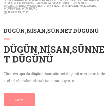
UCUZ ORGANIZASYON ALMANYA
,
UCUZ ORGANIZASYON DANIMARKA
,
ULM
,
UYGUN ORGANIZE ALMANYA
,
VEJLE
,
VIBORG
,
VILSBIBURG
,
WALDKRAIBURG
,
WASSERBURG
,
WETZLAR
,
WIESBADEN
,
WOLFSBURG
,
WUPPERTAL
,
WÜRZBURG
KASIM 15, 2022
DÜGÜN,NISAN,SÜNNET DÜGÜNÜ
DÜGÜN,NISAN,SÜNNE
T DÜGÜNÜ
Tüm Avrupa da dügün,nisan,sünnet dügünü merasiminde
sizlerle beraber olmaktan onur duyarız.
READ MORE