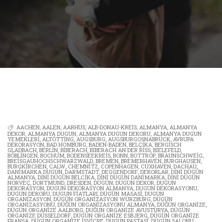
AACHEN
,
AALEN
,
AARHUS
,
ALB-DONAU-KREIS
,
ALMANYA
,
ALMANYA
DEKOR
,
ALMANYA DUGUN
,
ALMANYA DUGUN DEKORU
,
ALMANYA DUGUN
YEMEKLERI
,
ALTÖTTING
,
AUGSBURG
,
AUGSBURGOSNABRÜCK
,
AVRUPA
DEKORASYON
,
BAD HOMBURG
,
BADEN-BADEN
,
BELÇIKA
,
BERGISCH
GLADBACH
,
BERLIN
,
BIBERACH
,
BIBERACH AN DER RISS
,
BIELEFELD
,
BÖBLINGEN
,
BOCHUM
,
BODENSEEKREIS
,
BONN
,
BOTTROP
,
BRAUNSCHWEIG
,
BREISGAUHOCHSCHWARZWALD
,
BREMEN
,
BREMERHAVEN
,
BURGHAUSEN
,
BURGKIRCHEN
,
CALW
,
CHEMNITZ
,
COPENHAGEN
,
CUXHAVEN
,
DACHAU
,
DANIMARKA DUGUN
,
DARMSTADT
,
DEGGENDORF
,
DEKORLAR
,
DINI DÜGÜN
ALMANYA
,
DINI DÜGÜN BELCIKA
,
DINI DÜGÜN DANIMARKA
,
DINI DÜGÜN
NORVEÇ
,
DORTMUND
,
DRESDEN
,
DÜGÜN
,
DÜGÜN DEKOR
,
DUGUN
DEKORASYON
,
DUGUN DEKORASYON ALMANYA
,
DUGUN DEKORASYONU
,
DUGUN DEKORU
,
DUGUN FIATLARI
,
DÜGÜN MASASI
,
DUGUN
ORGANIZASYON
,
DÜGÜN ORGANIZASYON WÜRZBURG
,
DÜGÜN
ORGANIZASYONU
,
DÜĞÜN ORGANIZASYONU ALMANYA
,
DÜĞÜN ORGANIZE
,
DÜGÜN ORGANIZE AALBORG
,
DUĞUN ORGANIZE AVUSTURYA
,
DÜGÜN
ORGANIZE DÜSSELDORF
,
DÜGÜN ORGANIZE ESBJERG
,
DÜGÜN ORGANIZE
FRANSA
,
DÜGÜN ORGANIZE İSVICRE
,
DUGUN PASTASI
,
DÜGÜN SALONU