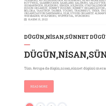
VENSBURG
,
RECKLINGHAUSEN
,
REGENSBURG
,
REMS-MURR-KREI
ROTTWEIL
,
SAARBRÜCKEN
,
SAARLAND
,
SALZBURG
,
SALZGITTER
SIGMARINGEN
,
SILKEBORG
,
SINGEN
,
SOLINGEN
,
STADTALLENDOR
DÜGÜN ORGANIZE
,
SÜNNET DÜGÜNÜ
,
SÜNNET ORGANIZASYON
BELCIKA
,
TAASTRUP
,
TAUBER
,
TÖGING
,
TRAUNREUT
,
TRIER
,
TRO
ORGANIZASYON DANIMARKA
,
ULM
,
UYGUN ORGANIZE ALMAN
WIESBADEN
,
WOLFSBURG
,
WUPPERTAL
,
WÜRZBURG
KASIM 15, 2022
DÜGÜN,NISAN,SÜNNET DÜG
DÜGÜN,NISAN,SÜ
Tüm Avrupa da dügün,nisan,sünnet dügünü meras
READ MORE