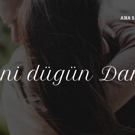
ANA 
ini dügün D