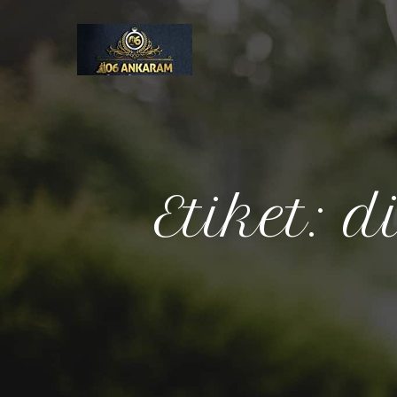
Etiket:
d