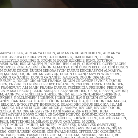
MANYA DEKOR
,
ALMANYA DUGUN
,
ALMANYA DUGUN DEKORU
,
ALMANYA
RÜCK
,
AVRUPA DEKORASYON
,
BAD HOMBURG
,
BADEN-BADEN
,
BELÇIKA
,
,
BIELEFELD
,
BÖBLINGEN
,
BOCHUM
,
BODENSEEKREIS
,
BONN
,
BOTTROP
,
EMERHAVEN
,
BURGHAUSEN
,
BURGKIRCHEN
,
CALW
,
CHEMNITZ
,
COPENHAGEN
,
NDORF
,
DEKORLAR
,
DINI DÜGÜN ALMANYA
,
DINI DÜGÜN BELCIKA
,
DINI DÜGÜN
ÜN
,
DÜGÜN DEKOR
,
DUGUN DEKORASYON
,
DUGUN DEKORASYON ALMANYA
,
N MASASI
,
DUGUN ORGANIZASYON
,
DÜGÜN ORGANIZASYON WÜRZBURG
,
DÜĞÜN ORGANIZE
,
DÜGÜN ORGANIZE AALBORG
,
DUĞUN ORGANIZE
 ESBJERG
,
DÜGÜN ORGANIZE FRANSA
,
DÜGÜN ORGANIZE İSVICRE
,
DUGUN
NGEN
,
ENZKREIS
,
ERDING
,
ERFURT
,
ERLANGEN
,
ESBJERG
,
ESSEN
,
ESSLIN GEN
,
,
FRANKFURT AM MAIN
,
FRANSA DUGUN
,
FREDERICIA
,
FREIBURG
,
FREIBURG
LIN MASA DEKORU
,
GELIN MASASI
,
GELSENKIRCHEN
,
GERA
,
GIESSEN
,
GMÜND
,
MM
,
HANNOVER
,
HEIDELBERG
,
HEIDENHEIM
,
HEILBRONN
,
HERNE
,
HERNING
,
EKREIS
,
HOLZMINDEN
,
HORSENS
,
HORSHOLM
,
ILAHI DUGUN ORGANIZE
GANIZE DANIMARKA
,
ILAHILI DÜGÜN ALMANYA
,
ILAHILI DUGUN DANIMARKA
,
E BELCIKA
,
INGOLSTADT
,
INNSBRUCK
,
ISLAMI DINI DÜĞÜN BELCIKA
,
ISLAMI
NIMARKA
,
ISLAMI DÜĞÜN ORGANIZE ALMANYA
,
ISVICRE
,
ISVICRE DUGUN
,
ELCIKA
,
KINA ORGANIZASYONU DANIMARKA
,
KINA DEKORU
,
KINA
GANIZASYONU NORVEC
,
KINA ORGANIZE NORVEÇ
,
KOBLENZ
,
KOGE
,
KOLDING
,
RKUSEN
,
LIMBURG
,
LINZ
,
LÖRRACH
,
LÜBECK
,
LUDWIGSBURG
,
LUDWIGSHAFEN
,
NGEN
,
METTENHEIM
,
MILANO DUGUN ORGANIZE
,
MOERS
,
ARKT
,
MÜNICH
,
MÜNIH
,
MÜNSTER
,
MÜZISYEN
,
NAESTVED (NÆSTVED)
,
U
,
NISAN DEKORUALMANYADA
,
NIŞAN ORGANIZASYONU ALMANYA
,
NIŞAN
ERG
,
OBERHAUSEN
,
ODENSE
,
ODENWALD-KREIS
,
OFFENBACH
,
OLDENBURG
,
NN
,
PADERBORN
,
PASSAU
,
PFORZHEIM
,
POTSDAM
,
RANDERS
,
RASTATT
,
RE