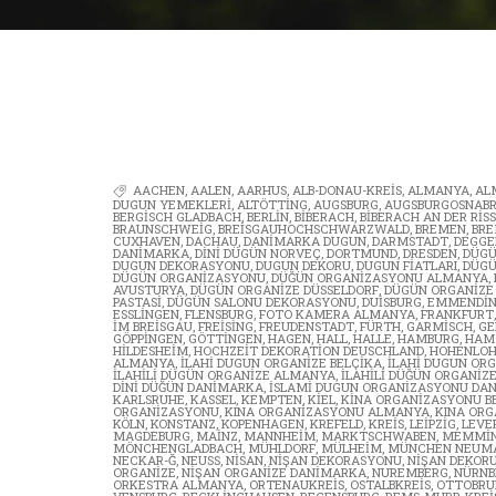
AACHEN
,
AALEN
,
AARHUS
,
ALB-DONAU-KREIS
,
ALMANYA
,
AL
DUGUN YEMEKLERI
,
ALTÖTTING
,
AUGSBURG
,
AUGSBURGOSNAB
BERGISCH GLADBACH
,
BERLIN
,
BIBERACH
,
BIBERACH AN DER RISS
BRAUNSCHWEIG
,
BREISGAUHOCHSCHWARZWALD
,
BREMEN
,
BR
CUXHAVEN
,
DACHAU
,
DANIMARKA DUGUN
,
DARMSTADT
,
DEGGE
DANIMARKA
,
DINI DÜGÜN NORVEÇ
,
DORTMUND
,
DRESDEN
,
DÜG
DUGUN DEKORASYONU
,
DUGUN DEKORU
,
DUGUN FIATLARI
,
DÜGÜ
DÜGÜN ORGANIZASYONU
,
DÜĞÜN ORGANIZASYONU ALMANYA
,
AVUSTURYA
,
DÜGÜN ORGANIZE DÜSSELDORF
,
DÜGÜN ORGANIZE
PASTASI
,
DÜGÜN SALONU DEKORASYONU
,
DUISBURG
,
EMMENDI
ESSLINGEN
,
FLENSBURG
,
FOTO KAMERA ALMANYA
,
FRANKFURT
IM BREISGAU
,
FREISING
,
FREUDENSTADT
,
FÜRTH
,
GARMISCH
,
GE
GÖPPINGEN
,
GÖTTINGEN
,
HAGEN
,
HALL
,
HALLE
,
HAMBURG
,
HA
HILDESHEIM
,
HOCHZEIT DEKORATION DEUSCHLAND
,
HOHENLOH
ALMANYA
,
ILAHI DUGUN ORGANIZE BELÇIKA
,
ILAHI DUGUN OR
İLAHILI DÜGÜN ORGANIZE ALMANYA
,
ILAHILI DÜĞÜN ORGANIZ
DINI DÜĞÜN DANIMARKA
,
ISLAMI DUGUN ORGANIZASYONU DA
KARLSRUHE
,
KASSEL
,
KEMPTEN
,
KIEL
,
KINA ORGANIZASYONU B
ORGANIZASYONU
,
KINA ORGANIZASYONU ALMANYA
,
KINA OR
KÖLN
,
KONSTANZ
,
KOPENHAGEN
,
KREFELD
,
KREIS
,
LEIPZIG
,
LEVE
MAGDEBURG
,
MAINZ
,
MANNHEIM
,
MARKTSCHWABEN
,
MEMMI
MÖNCHENGLADBACH
,
MÜHLDORF
,
MÜLHEIM
,
MÜNCHEN NEUM
NECKAR-Ğ
,
NEUSS
,
NISAN
,
NIŞAN DEKORASYONU
,
NIŞAN DEKOR
ORGANIZE
,
NIŞAN ORGANIZE DANIMARKA
,
NUREMBERG
,
NÜRNB
ORKESTRA ALMANYA
,
ORTENAUKREIS
,
OSTALBKREIS
,
OTTOBRU