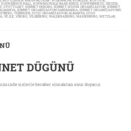
S
,
REUTLINGEN
,
RHEIN-NECKAR-
,
ROSENHEIM
,
ROSKILDE
,
ROSTOCK
,
,
SCHWÄBISCH HALL
,
SCHWARZWALD-BAAR-KREIS
,
SCHWINNDEGG
,
SIEGEN
,
F
,
STUTTGART
,
SÜNNET DEKORU
,
SÜNNET DÜGÜN ORGANIZASYON
,
SÜNNET
 ALMANYA
,
SÜNNET ORGANIZASYON DANIMARKA
,
SÜNNET ORGANIZASYONU
STBERG
,
TÜBINGEN
,
UCUZ ORGANIZASYON ALMANYA
,
UCUZ
YA
,
VEJLE
,
VIBORG
,
VILSBIBURG
,
WALDKRAIBURG
,
WASSERBURG
,
WETZLAR
,
ÜNÜ
NNET DÜGÜNÜ
iminde sizlerle beraber olmaktan onur duyarız.