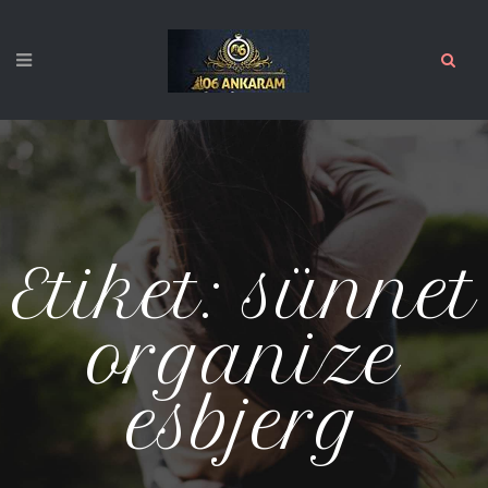
Etiket:
sünnet
organize
esbjerg