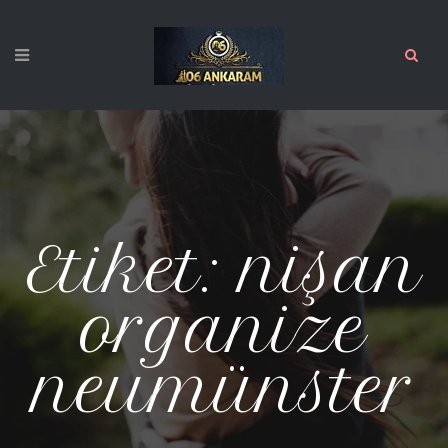
Etiket:
nişan
organize
neumünster