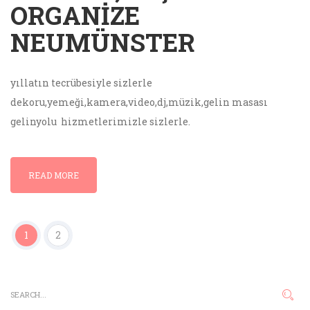
ORGANIZE
NEUMÜNSTER
yıllatın tecrübesiyle sizlerle
dekoru,yemeği,kamera,video,dj,müzik,gelin masası
gelinyolu hizmetlerimizle sizlerle.
READ MORE
1
2