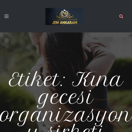
Etiket:
Kına
gecesi
organizasyon