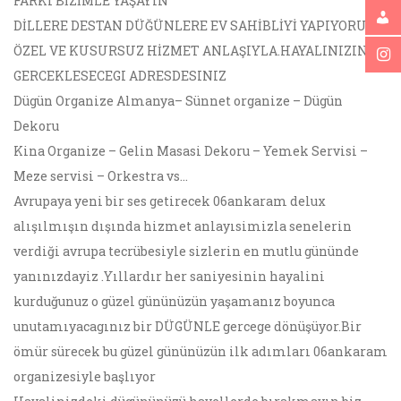
FARKI BİZİMLE YAŞAYIN
DİLLERE DESTAN DÜĞÜNLERE EV SAHİBLİYİ YAPIYORUZ,
ÖZEL VE KUSURSUZ HİZMET ANLAŞIYLA.HAYALINIZIN
GERCEKLESECEGI ADRESDESINIZ
Dügün Organize Almanya– Sünnet organize – Dügün
Dekoru
Kina Organize – Gelin Masasi Dekoru – Yemek Servisi –
Meze servisi – Orkestra vs…
Avrupaya yeni bir ses getirecek 06ankaram delux
alışılmışın dışında hizmet anlayısimizla senelerin
verdiği avrupa tecrübesiyle sizlerin en mutlu gününde
yanınızdayiz .Yıllardır her saniyesinin hayalini
kurduğunuz o güzel gününüzün yaşamanız boyunca
unutamıyacagınız bir DÜGÜNLE gercege dönüşüyor.Bir
ömür sürecek bu güzel gününüzün ilk adımları 06ankaram
organizesiyle başlıyor