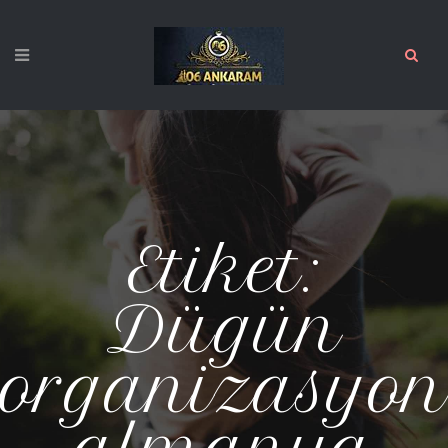
Etiket:
Dügün
organizasyon