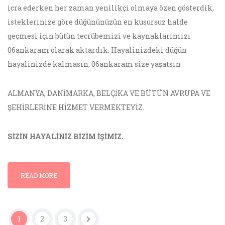
icra ederken her zaman yenilikçi olmaya özen gösterdik,
isteklerinize göre düğününüzün en kusursuz halde
geçmesi için bütün tecrübemizi ve kaynaklarımızı
06ankaram olarak aktardık. Hayalinizdeki düğün
hayalinizde kalmasın, 06ankaram size yaşatsın
ALMANYA, DANİMARKA, BELÇİKA VE BÜTÜN AVRUPA VE
ŞEHİRLERİNE HİZMET VERMEKTEYİZ.
SİZİN HAYALİNİZ BİZİM İŞİMİZ.
READ MORE
1
2
3