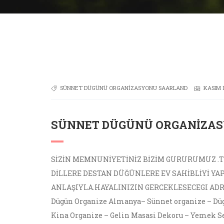
SÜNNET DÜGÜNÜ ORGANIZASYONU SAARLAND
KASIM 1
SÜNNET DÜGÜNÜ ORGANIZA
SİZİN MEMNUNİYETİNİZ BİZİM GURURUMUZ .TI
DİLLERE DESTAN DÜĞÜNLERE EV SAHİBLİYİ YA
ANLAŞIYLA.HAYALINIZIN GERCEKLESECEGI AD
Dügün Organize Almanya– Sünnet organize – Dü
Kina Organize – Gelin Masasi Dekoru – Yemek Ser