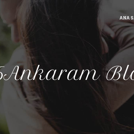
ANA 
6Ankaram Bl