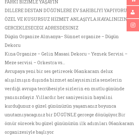
FARKI BİZİMLE YAŞAYIN
DİLLERE DESTAN DÜĞÜNLERE EV SAHİBLİYİ YAPIYORUZ,
ÖZEL VE KUSURSUZ HİZMET ANLAŞIYLA.HAYALINIZIN
GERCEKLESECEGI ADRESDESINIZ
Dügün Organize Almanya– Sünnet organize – Dügün
Dekoru
Kina Organize – Gelin Masasi Dekoru – Yemek Servisi –
Meze servisi – Orkestra vs…
Avrupaya yeni bir ses getirecek 06ankaram delux
alışılmışın dışında hizmet anlayısimizla senelerin
verdiği avrupa tecrübesiyle sizlerin en mutlu gününde
yanınızdayiz .Yıllardır her saniyesinin hayalini
kurduğunuz o güzel gününüzün yaşamanız boyunca
unutamıyacagınız bir DÜGÜNLE gercege dönüşüyor.Bir
ömür sürecek bu güzel gününüzün ilk adımları 06ankaram
organizesiyle başlıyor