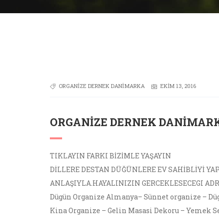
ORGANIZE DERNEK DANIMARKA
EKIM 13, 2016
ORGANIZE DERNEK DANIMAR
TIKLAYIN FARKI BİZİMLE YAŞAYIN
DİLLERE DESTAN DÜĞÜNLERE EV SAHİBLİYİ YA
ANLAŞIYLA.HAYALINIZIN GERCEKLESECEGI AD
Dügün Organize Almanya– Sünnet organize – Dü
Kina Organize – Gelin Masasi Dekoru – Yemek Ser