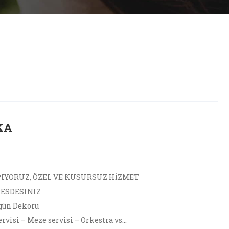
KA
PIYORUZ, ÖZEL VE KUSURSUZ HİZMET
RESDESINIZ
gün Dekoru
visi – Meze servisi – Orkestra vs…