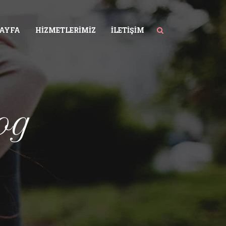
SAYFA
HIZMETLERIMIZ
İLETIŞIM
og