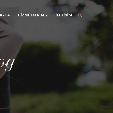
SAYFA
HIZMETLERIMIZ
İLETIŞIM
og