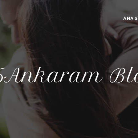
ANA 
6Ankaram Bl