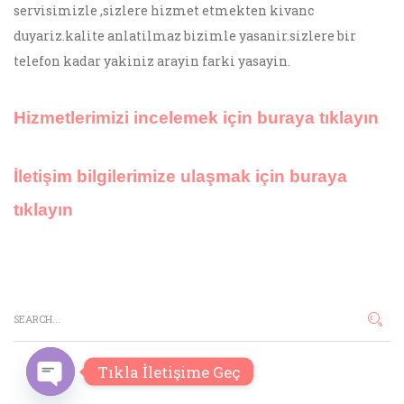
servisimizle ,sizlere hizmet etmekten kivanc
duyariz.kalite anlatilmaz bizimle yasanir.sizlere bir
telefon kadar yakiniz arayin farki yasayin.
Hizmetlerimizi incelemek için buraya tıklayın
İletişim bilgilerimize ulaşmak için buraya
tıklayın
Tıkla İletişime Geç
O