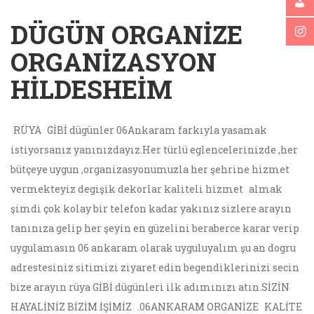
DÜGÜN ORGANIZE
ORGANIZASYON
HILDESHEIM
RÜYA
GİBİ dügünler 06Ankaram farkıyla yasamak
istiyorsanız yanınızdayız.Her türlü eglencelerinizde ,her
bütçeye uygun ,organizasyonumuzla her şehrine hizmet
vermekteyiz degişik dekorlar kaliteli hizmet
almak
şimdi çok kolay bir telefon kadar yakınız sizlere arayın
tanınıza gelip her şeyin en güzelini beraberce karar verip
uygulamasın 06 ankaram olarak uyguluyalım şu an dogru
adrestesiniz sitimizi ziyaret edin begendiklerinizi secin
bize arayın rüya GİBİ dügünleri ilk adımınızı atın.SİZİN
HAYALİNİZ BİZİM İŞİMİZ
.06ANKARAM ORGANİZE
KALİTE