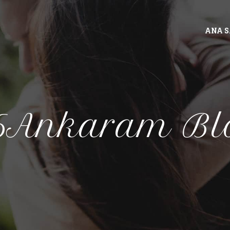
ANA 
6Ankaram Bl