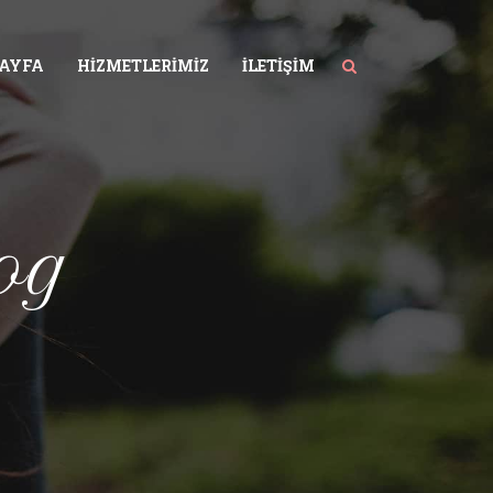
SAYFA
HIZMETLERIMIZ
İLETIŞIM
og