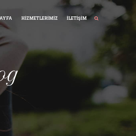
SAYFA
HIZMETLERIMIZ
İLETIŞIM
og