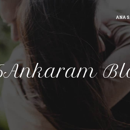
ANA 
6Ankaram Bl