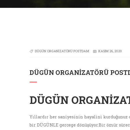
DÜGÜN ORGANIZATÖRÜ POSTDAM
KASIM 26, 2020
DÜGÜN ORGANIZATÖRÜ POS
DÜGÜN ORGANIZA
Yıllardır her saniyesinin hayalini kurduğunu
bir DÜGÜNLE gercege dönüşüyor.Bir ömür sürec