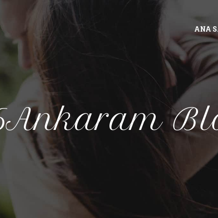
ANA 
6Ankaram Bl