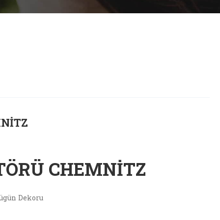
NITZ
TÖRÜ CHEMNITZ
ügün Dekoru