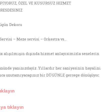
APIYORUZ, ÖZEL VE KUSURSUZ HİZMET
DRESDESINIZ
ügün Dekoru
ervisi – Meze servisi – Orkestra vs…
ux alışılmışın dışında hizmet anlayısimizla senelerin
ününde yanınızdayiz .Yıllardır her saniyesinin hayalini
nca unutamıyacagınız bir DÜGÜNLE gercege dönüşüyor.
ıklayın
ya tıklayın