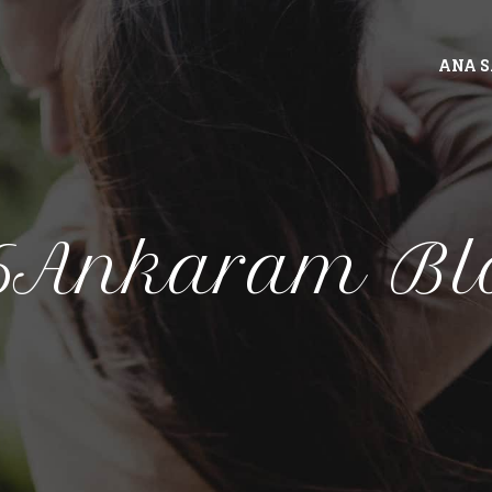
ANA 
6Ankaram Bl