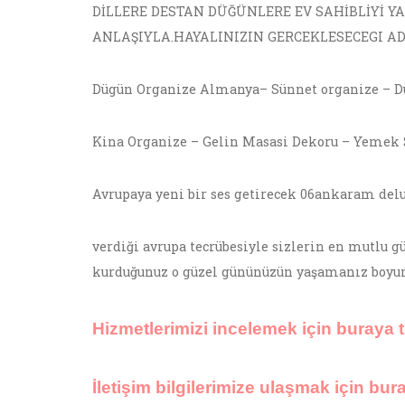
DİLLERE DESTAN DÜĞÜNLERE EV SAHİBLİYİ Y
ANLAŞIYLA.HAYALINIZIN GERCEKLESECEGI A
Dügün Organize Almanya– Sünnet organize – D
Kina Organize – Gelin Masasi Dekoru – Yemek S
Avrupaya yeni bir ses getirecek 06ankaram del
verdiği avrupa tecrübesiyle sizlerin en mutlu g
kurduğunuz o güzel gününüzün yaşamanız boyu
Hizmetlerimizi incelemek için buraya t
İletişim bilgilerimize ulaşmak için bura