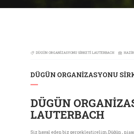
DÜGÜN ORGANIZASYONU SIRKETI LAUTERBACH
HAZIR
DÜGÜN ORGANIZASYONU SIR
DÜGÜN ORGANIZA
LAUTERBACH
Siz hayal eden biz gerçekleştirelim.Düğün , ni