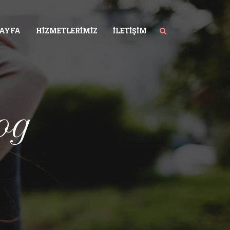
SAYFA
HIZMETLERIMIZ
İLETIŞIM
og