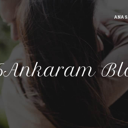
ANA 
6Ankaram Bl