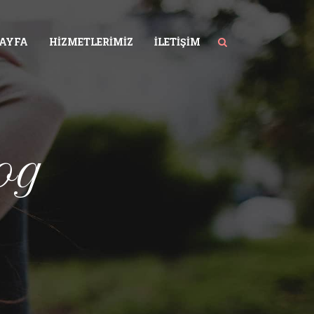
SAYFA
HIZMETLERIMIZ
İLETIŞIM
og