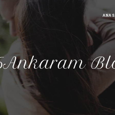
ANA 
6Ankaram Bl