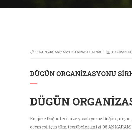
DÜGÜN ORGANIZASYONU SIRKETI HANAU
HAZIRAN 14,
DÜGÜN ORGANIZASYONU SIR
DÜGÜN ORGANIZA
En güze Düğünleri size yasatıyoruz.Düğün , nişa
gecmesi için tüm tecrübelerimizi 06 ANKARAM o