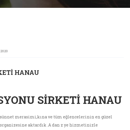
 2020
KETI HANAU
SYONU SIRKETI HANAU
n,sünnet merasimi,kına ve tüm eğlencelerinin en güzel
rganizesine aktardık .A dan z ye hizmetinizle