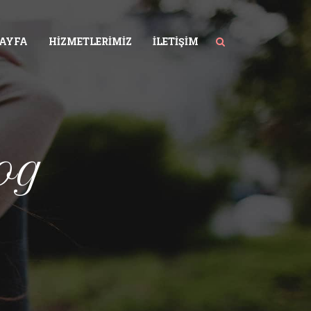
SAYFA
HIZMETLERIMIZ
İLETIŞIM
og