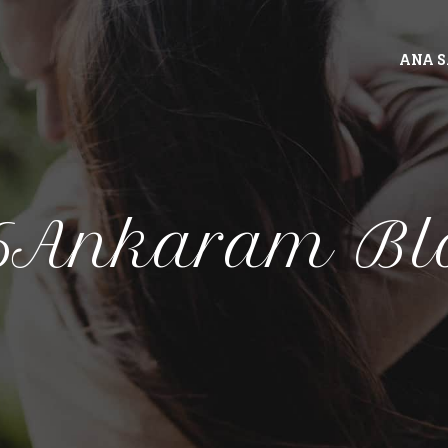
ANA 
6Ankaram Bl