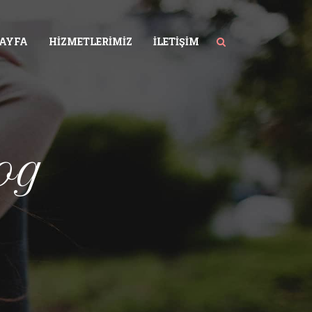
SAYFA
HIZMETLERIMIZ
İLETIŞIM
og