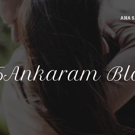
ANA 
6Ankaram Bl