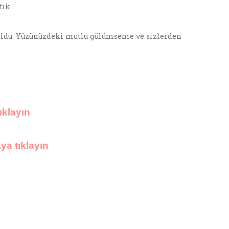
tık.
oldu. Yüzünüzdeki mutlu gülümseme ve sizlerden
ıklayın
ya tıklayın