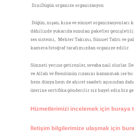
DiniDügün organize organizasyon
Düğün, nişan, kına ve sünnet organizasyonları k
dâhilinde yukarıda sunulan paketler genişletili
ses sistemi,
Mehter Takımı, Sünnet Tahtı ve pal
kamera fotoğraf tarafımızdan organize edilir
Sünneti yerine getirenler, sevaba nail olurlar.
ve Allah ve Resulünün rızasını kazanmak ise bu t
hem dünya hem de ahiret saadeti açısından daha
üzerine sertifika gönderilir siz hayel edin biz g
Hizmetlerimizi incelemek için buraya t
İletişim bilgilerimize ulaşmak için bura