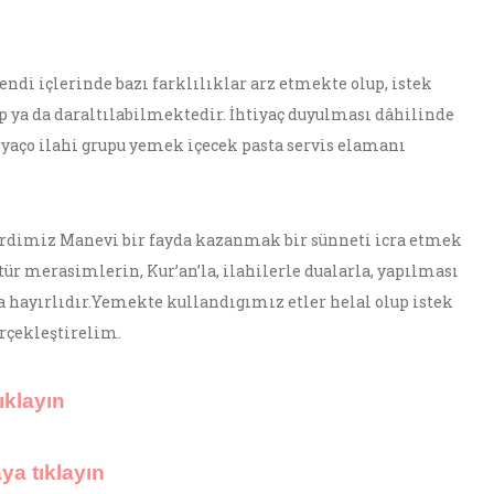
endi içlerinde bazı farklılıklar arz etmekte olup, istek
p ya da daraltılabilmektedir. İhtiyaç duyulması dâhilinde
yaço ilahi grupu yemek içecek pasta servis elamanı
 Derdimiz Manevi bir fayda kazanmak bir sünneti icra etmek
ür merasimlerin, Kur’an’la, ilahilerle dualarla, yapılması
 hayırlıdır.Yemekte kullandıgımız etler helal olup istek
erçekleştirelim.
ıklayın
ya tıklayın