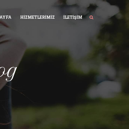
SAYFA
HIZMETLERIMIZ
İLETIŞIM
og