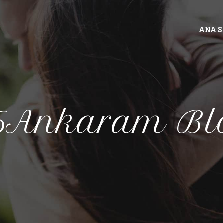
ANA 
6Ankaram Bl