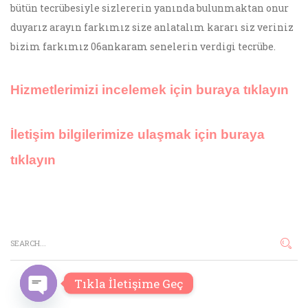
bütün tecrübesiyle sizlererin yanında bulunmaktan onur
duyarız arayın farkımız size anlatalım kararı siz veriniz
bizim farkımız 06ankaram senelerin verdigi tecrübe.
Hizmetlerimizi incelemek için buraya tıklayın
İletişim bilgilerimize ulaşmak için buraya
tıklayın
Tıkla İletişime Geç
O