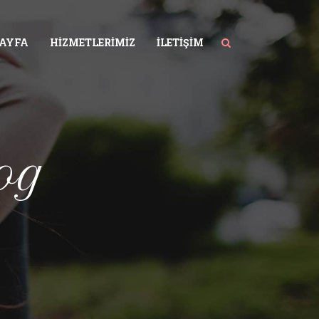
SAYFA
HIZMETLERIMIZ
İLETIŞIM
og